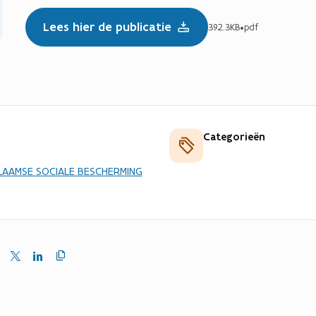
Lees hier de publicatie
392.3KB
•
pdf
Categorieën
AAMSE SOCIALE BESCHERMING
Kopieer
en
Delen
Delen
link
naar
op
op
klembord
ebook
X
LinkedIn
(Twitter)