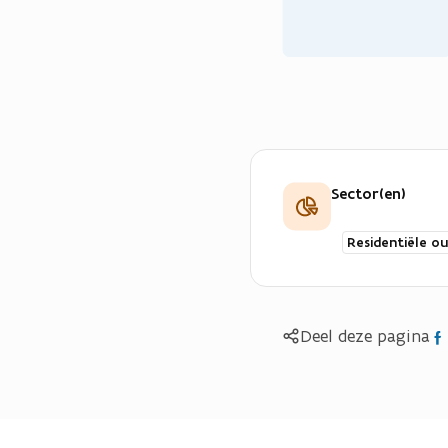
Sector(en)
Residentiële o
Del
Deel deze pagina
op
Fac