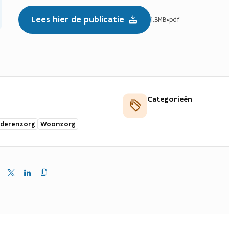
Lees hier de publicatie
1.3MB
•
pdf
Categorieën
uderenzorg
Woonzorg
Kopieer
en
Delen
Delen
link
naar
op
op
klembord
ebook
X
LinkedIn
(Twitter)