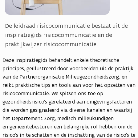
v
e
n
De leidraad risicocommunicatie bestaat uit de
s
inspiratiegids risicocommunicatie en de
t
praktijkwijzer risicocommunicatie.
e
r
)
Deze inspiratiegids behandelt enkele theoretische
principes, geïllustreerd door voorbeelden uit de praktijk
van de Partnerorganisatie Milieugezondheidszorg, en
reikt praktische tips en tools aan voor het opzetten van
risicocommunicatie. We spitsen ons toe op
gezondheidsrisico’s gerelateerd aan omgevingsfactoren
die worden gesignaleerd via diverse kanalen en waarbij
het Departement Zorg, medisch milieukundigen
en gemeentebesturen een belangrijke rol hebben om de
risico’s in te schatten en de inschatting van de risico’s te