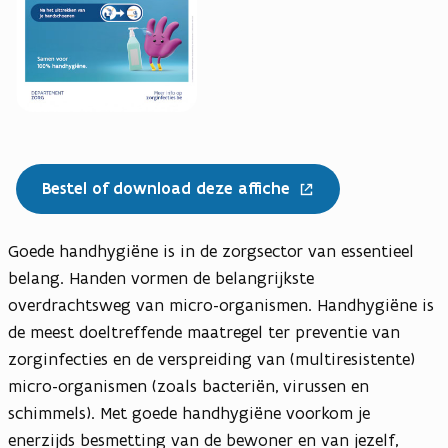
v
e
n
s
t
e
r
Bestel of download deze affiche
)
Goede handhygiëne is in de zorgsector van essentieel
belang. Handen vormen de belangrijkste
overdrachtsweg van micro-organismen. Handhygiëne is
de meest doeltreffende maatregel ter preventie van
zorginfecties en de verspreiding van (multiresistente)
micro-organismen (zoals bacteriën, virussen en
schimmels). Met goede handhygiëne voorkom je
enerzijds besmetting van de bewoner en van jezelf,