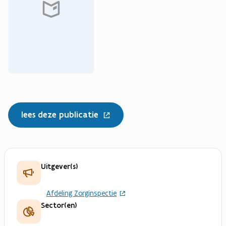
v
e
n
s
t
e
r
)
lees deze publicatie
Uitgever(s)
Afdeling Zorginspectie
Sector(en)