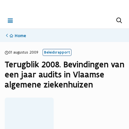
Open
Z
o
menu
e
k
Home
e
n
(opent in nieuwe tab)
(Opent in nieuw venster)
(
O
01 augustus 2009
Beleidsrapport
p
Terugblik 2008. Bevindingen van
e
een jaar audits in Vlaamse
n
t
algemene ziekenhuizen
i
n
n
i
e
u
w