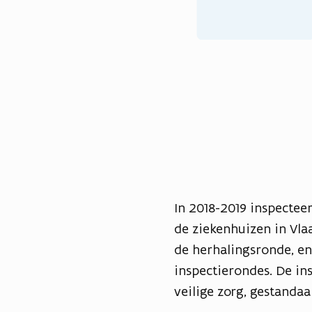
e
u
w
v
e
n
s
t
e
r
)
In 2018-2019 inspecteer
de ziekenhuizen in Vlaa
de herhalingsronde, en 
inspectierondes. De ins
veilige zorg, gestanda