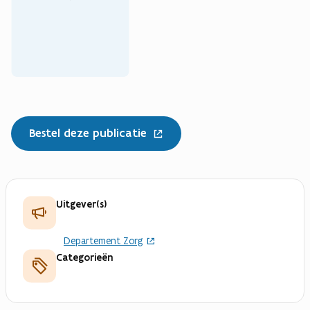
v
e
n
s
t
e
r
)
Bestel deze publicatie
Uitgever(s)
Departement Zorg
Categorieën