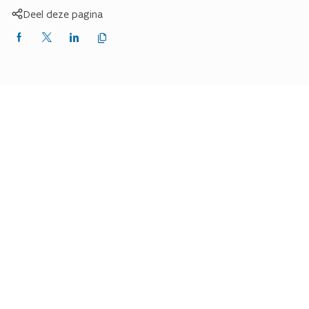
Deel deze pagina
Kopieer
Delen
Delen
Delen
link
naar
op
op
op
klembord
Facebook
X
LinkedIn
(Twitter)