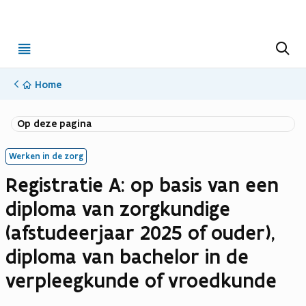
Open
Z
o
menu
e
k
Home
e
n
Op deze pagina
Werken in de zorg
Registratie A: op basis van een
diploma van zorgkundige
(afstudeerjaar 2025 of ouder),
diploma van bachelor in de
verpleegkunde of vroedkunde