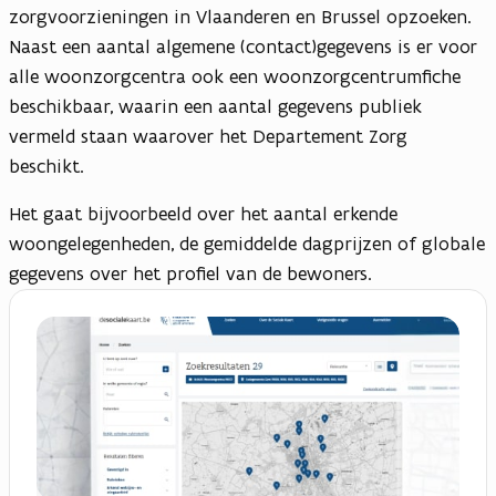
zorgvoorzieningen in Vlaanderen en Brussel opzoeken.
Naast een aantal algemene (contact)gegevens is er voor
alle woonzorgcentra ook een woonzorgcentrumfiche
beschikbaar, waarin een aantal gegevens publiek
vermeld staan waarover het Departement Zorg
beschikt.
Het gaat bijvoorbeeld over het aantal erkende
woongelegenheden, de gemiddelde dagprijzen of globale
gegevens over het profiel van de bewoners.
(
O
p
e
n
t
i
n
n
i