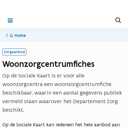
Open
Z
o
menu
e
k
Home
e
n
(opent in nieuwe tab)
(Opent in nieuw venster)
Zorgaanbod
Woonzorgcentrumfiches
Op de Sociale Kaart is er voor alle
woonzorgcentra een woonzorgcentrumfiche
beschikbaar, waarin een aantal gegevens publiek
vermeld staan waarover het Departement Zorg
beschikt.
Op de Sociale Kaart kan iedereen het hele aanbod aan