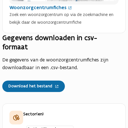
e
Woonzorgcentrumfiches
u
Zoek een woonzorgcentrum op via de zoekmachine en
w
v
bekijk daar de woonzorgcentrumfiche
e
n
Gegevens downloaden in csv-
s
t
formaat
e
r
)
De gegevens van de woonzorgcentrumfiches zijn
downloadbaar in een .csv-bestand.
Download het bestand
Sector(en)