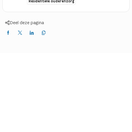
Residentiële ouderenzorg
Deel deze pagina
Kopieer
Delen
Delen
Delen
link
naar
op
op
op
klembord
Facebook
X
LinkedIn
(Twitter)