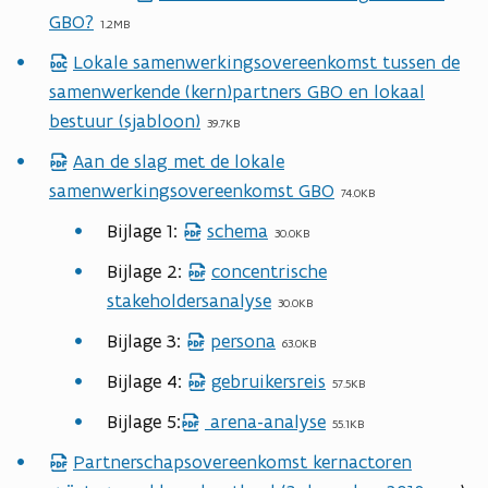
b
c
GBO?
d
1.2MB
e
b
f
Lokale samenwerkingsovereenkomst tussen de
d
s
e
b
samenwerkende (kern)partners GBO en lokaal
o
t
s
e
bestuur (sjabloon)
c
39.7KB
a
t
s
b
n
a
Aan de slag met de lokale
p
t
e
d
n
samenwerkingsovereenkomst GBO
d
74.0KB
a
s
d
f
n
Bijlage 1:
schema
p
30.0KB
t
b
d
d
a
Bijlage 2:
concentrische
p
e
f
n
stakeholdersanalyse
d
30.0KB
s
b
d
f
t
Bijlage 3:
persona
p
63.0KB
e
b
a
d
s
Bijlage 4:
gebruikersreis
p
57.5KB
e
n
f
t
d
s
Bijlage 5:
arena-analyse
p
d
55.1KB
b
a
f
t
d
e
Partnerschapsovereenkomst kernactoren
p
n
b
a
f