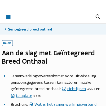
Open
Z
o
menu
e
k
Geïntegreerd breed onthaal
e
n
Beleid
Aan de slag met Geïntegreerd
Breed Onthaal
Samenwerkingsovereenkomst voor uitwisseling
persoonsgegevens tussen kernactoren inzake
geïntegreerd breed onthaal:
richtlijnen
en
d
46.0KB
o
template
.
d
51.2KB
c
o
Brochure:
Wat is het samenwerkingsverband
p