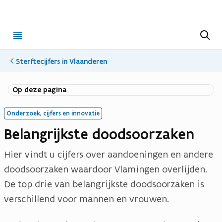
Open
Z
o
menu
e
k
Sterftecijfers in Vlaanderen
e
n
Op deze pagina
Onderzoek, cijfers en innovatie
Belangrijkste doodsoorzaken
Hier vindt u cijfers over aandoeningen en andere
doodsoorzaken waardoor Vlamingen overlijden.
De top drie van belangrijkste doodsoorzaken is
verschillend voor mannen en vrouwen.