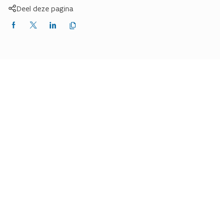
Deel deze pagina
Kopieer
Delen
Delen
Delen
link
naar
op
op
op
klembord
Facebook
X
LinkedIn
(Twitter)