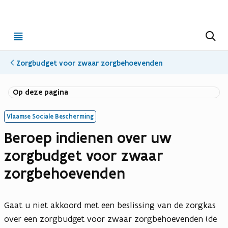
Open
Z
o
menu
e
k
Zorgbudget voor zwaar zorgbehoevenden
e
n
(opent in nieuwe tab)
(Opent in nieuw venster)
Op deze pagina
Vlaamse Sociale Bescherming
Beroep indienen over uw
zorgbudget voor zwaar
zorgbehoevenden
Gaat u niet akkoord met een beslissing van de zorgkas
over een zorgbudget voor zwaar zorgbehoevenden (de