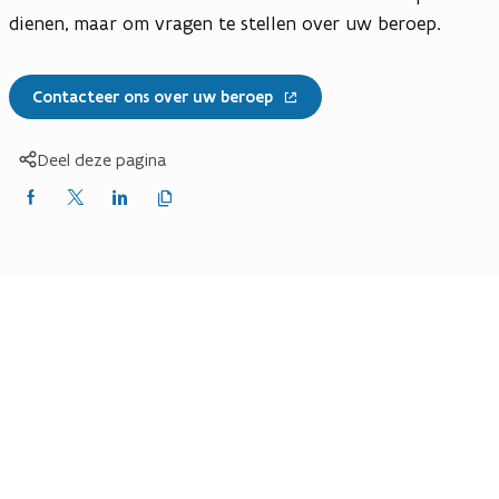
dienen, maar om vragen te stellen over uw beroep.
Contacteer ons over uw beroep
Deel deze pagina
Kopieer
Delen
Delen
Delen
link
naar
op
op
op
klembord
Facebook
X
LinkedIn
(Twitter)