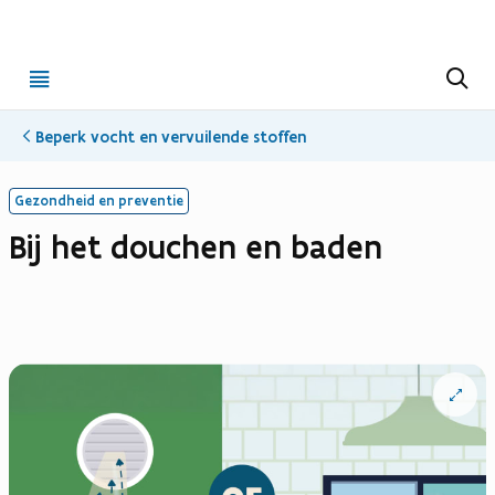
Open
Z
o
menu
e
k
Beperk vocht en vervuilende stoffen
e
n
Gezondheid en preventie
Bij het douchen en baden
Open
vergrote
weergav