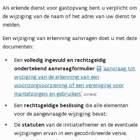
Als erkende dienst voor gastopvang bent u verplicht om
de wijziging van de naam of het adres van uw dienst te
melden.
Een wijziging van erkenning aanvragen doet u met deze
documenten:
Een
volledig ingevuld en rechtsgeldig
ondertekend aanvraagformulier
‘aanvraag tot
d
wijziging van de erkenning van een
o
woonzorgvoorziening of een vereniging voor
c
mantelzorgers en gebruikers’
;
b
207.8KB
e
Een
rechtsgeldige beslissing
die alle elementen
s
voor de aangevraagde wijziging bevat;
t
De
statuten
van de initiatiefnemer en de eventuele
a
wijzigingen ervan in een gecoördineerde versie,
n