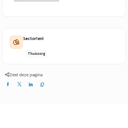
Sector(en)
Thuiszorg
Deel deze pagina
Kopieer
Delen
Delen
Delen
link
naar
op
op
op
klembord
Facebook
X
LinkedIn
(Twitter)