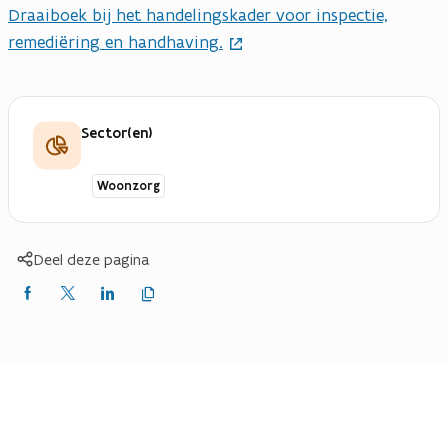
Draaiboek bij het handelingskader voor inspectie,
remediëring en handhaving.
Sector(en)
Woonzorg
Deel deze pagina
Kopieer
Delen
Delen
Delen
link
naar
op
op
op
klembord
Facebook
X
LinkedIn
(Twitter)