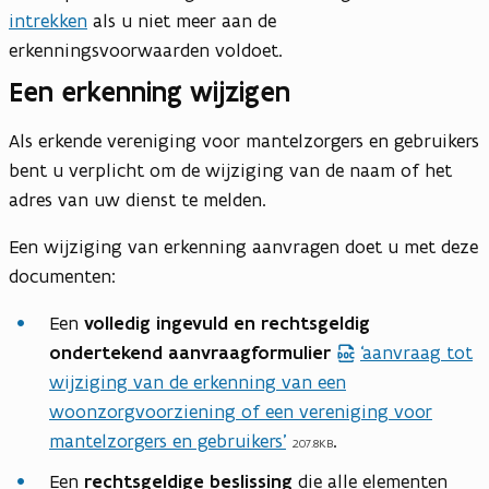
intrekken
als u niet meer aan de
erkenningsvoorwaarden voldoet.
Een erkenning wijzigen
Als erkende vereniging voor mantelzorgers en gebruikers
bent u verplicht om de wijziging van de naam of het
adres van uw dienst te melden.
Een wijziging van erkenning aanvragen doet u met deze
documenten:
Een
volledig ingevuld en rechtsgeldig
ondertekend aanvraagformulier
‘aanvraag tot
d
wijziging van de erkenning van een
o
woonzorgvoorziening of een vereniging voor
c
mantelzorgers en gebruikers’
.
b
207.8KB
e
Een
rechtsgeldige beslissing
die alle elementen