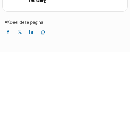
Thuiszorg
Deel deze pagina
Kopieer
Delen
Delen
Delen
link
naar
op
op
op
klembord
Facebook
X
LinkedIn
(Twitter)