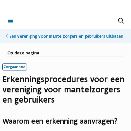
Open
Z
o
menu
e
k
Een vereniging voor mantelzorgers en gebruikers uitbaten
e
n
Op deze pagina
Zorgaanbod
Erkenningsprocedures voor een
vereniging voor mantelzorgers
en gebruikers
Waarom een erkenning aanvragen?