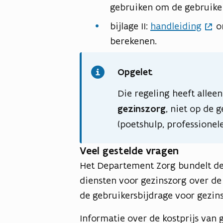
gebruiken om de gebruiker
d
f
bijlage II:
handleiding
om
b
berekenen.
e
s
Opgelet
t
Die regeling heeft allee
a
gezinszorg
, niet op de 
n
(poetshulp, professionel
d
Veel gestelde vragen
Het Departement Zorg bundelt d
diensten voor gezinszorg over de
de gebruikersbijdrage voor gezin
Informatie over de kostprijs van 