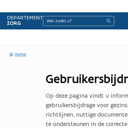
DEPARTEMENT
Zoeken
Zoeken
ZORG
Home
p
d
Gebruikersbijd
d
o
f
c
b
b
Op deze pagina vindt u inform
e
e
gebruikersbijdrage voor gezins
s
s
richtlijnen, nuttige document
t
t
te ondersteunen in de correcte
a
a