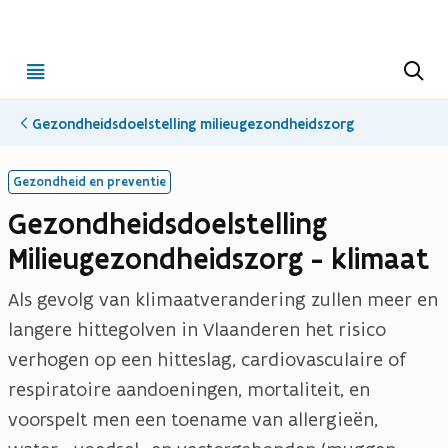
Open
Z
o
menu
e
k
Gezondheidsdoelstelling milieugezondheidszorg
e
n
u
n
Gezondheid en preventie
d
Gezondheidsdoelstelling
e
Milieugezondheidszorg - klimaat
f
i
Als gevolg van klimaatverandering zullen meer en
n
langere hittegolven in Vlaanderen het risico
e
verhogen op een hitteslag, cardiovasculaire of
d
respiratoire aandoeningen, mortaliteit, en
b
voorspelt men een toename van allergieën,
e