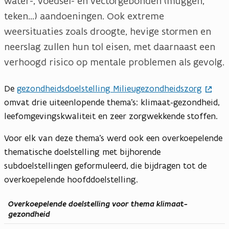
water-, voedsel- en vectorgebonden (muggen,
s
teken...) aandoeningen. Ook extreme
t
weersituaties zoals droogte, hevige stormen en
a
n
neerslag zullen hun tol eisen, met daarnaast een
d
verhoogd risico op mentale problemen als gevolg.
De
gezondheidsdoelstelling Milieugezondheidszorg
omvat drie uiteenlopende thema’s: klimaat-gezondheid,
leefomgevingskwaliteit en zeer zorgwekkende stoffen.
Voor elk van deze thema’s werd ook een overkoepelende
thematische doelstelling met bijhorende
subdoelstellingen geformuleerd, die bijdragen tot de
overkoepelende hoofddoelstelling.
Overkoepelende doelstelling voor thema klimaat-
gezondheid