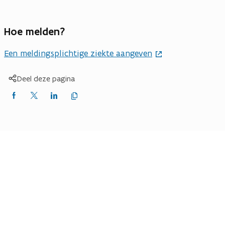
Hoe melden?
Een meldingsplichtige ziekte aangeven
Deel deze pagina
Kopieer
Delen
Delen
Delen
link
naar
op
op
op
klembord
Facebook
X
LinkedIn
(Twitter)