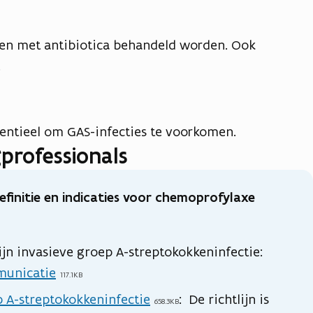
ten met antibiotica behandeld worden. Ook
.
sentieel om GAS-infecties te voorkomen.
professionals
efinitie en indicaties voor chemoprofylaxe
ijn invasieve groep A-streptokokkeninfectie:
municatie
117.1KB
p A-streptokokkeninfectie
: De richtlijn is
658.3KB