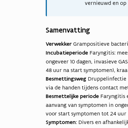
c
vernieuwd en op 
d
b
f
e
b
s
Samenvatting
e
t
s
Verwekker
Grampositieve bacteri
a
t
Incubatieperiode
n
Faryngitis: mee
a
d
ongeveer 10 dagen, invasieve GAS:
n
48 uur na start symptomen), kra
d
Besmettingsweg
Druppelinfectie (
via de handen tijdens contact m
Besmettelijke periode
Faryngitis 
aanvang van symptomen in ongeco
voor start symptomen tot 24 uur 
Symptomen:
Divers en afhankelijk