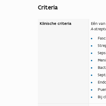
b
c
Criteria
e
b
s
e
t
Klinische criteria
Eén van
s
A-strep
a
t
n
Fasc
a
d
Stre
n
d
Seps
Meni
Bact
Sept
Endo
Puer
Bij 