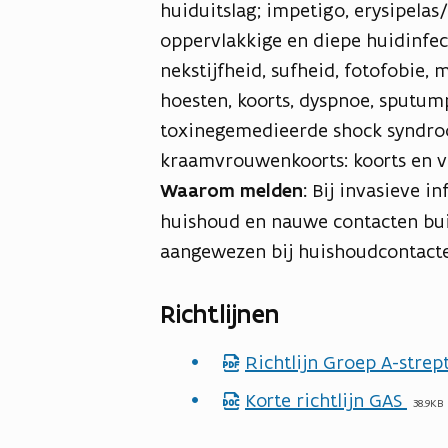
huiduitslag; impetigo, erysipelas/c
oppervlakkige en diepe huidinfect
nekstijfheid, sufheid, fotofobie
hoesten, koorts, dyspnoe, sputum
toxinegemedieerde shock syndroo
kraamvrouwenkoorts: koorts en v
Waarom melden:
Bij invasieve i
huishoud en nauwe contacten bui
aangewezen bij huishoudcontacten
Richtlijnen
Richtlijn Groep A-strep
p
d
Korte richtlijn GAS
d
38.9KB
f
o