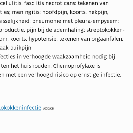
ellulitis, fasciitis necroticans: tekenen van
ies; meningitis: hoofdpijn, koorts, nekpijn,
, misselijkheid; pneumonie met pleura-empyeem:
productie, pijn bij de ademhaling; streptokokken-
m: koorts, hypotensie, tekenen van orgaanfalen;
aak buikpijn
nfecties in verhoogde waakzaamheid nodig bij
ten het huishouden. Chemoprofylaxe is
 met een verhoogd risico op ernstige infectie.
tokokkeninfectie
665.2KB