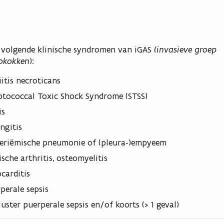
 volgende klinische syndromen van iGAS
(invasieve groep
tokokken
):
iitis necroticans
ptococcal Toxic Shock Syndrome (STSS)
is
ngitis
eriëmische pneumonie of (pleura-)empyeem
ische arthritis, osteomyelitis
carditis
perale sepsis
cluster puerperale sepsis en/of koorts (> 1 geval)