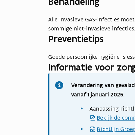
Behandeling
Alle invasieve GAS-infecties moe
sommige niet-invasieve infecties
Preventietips
Goede persoonlijke hygiëne is es
Informatie voor zorg
Verandering van gevalsd
vanaf 1 januari 2025.
Aanpassing richtl
Bekijk de com
d
o
Richtlijn Groe
p