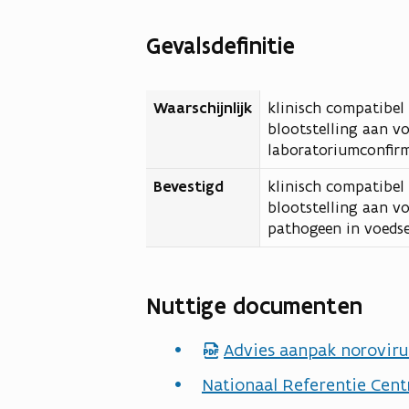
t
d
s
e
n
b
a
f
t
Gevalsdefinitie
s
d
e
n
b
a
t
s
d
e
n
a
t
Waarschijnlijk
klinisch compatibel
s
d
n
blootstelling aan vo
a
t
laboratoriumconfirm
d
n
a
Bevestigd
d
klinisch compatibel
n
blootstelling aan v
d
pathogeen in voedsel
Nuttige documenten
Advies aanpak noroviru
p
d
Nationaal Referentie Cen
f