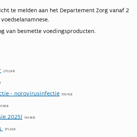
plicht te melden aan het Departement Zorg vanaf 2
e voedselanamnese.
ng van besmette voedingsproducten.
r
270.2KB
B
ectie - norovirusinfectie
376.7KB
01.9KB
rsie 2025)
154.3KB
is
371.2KB