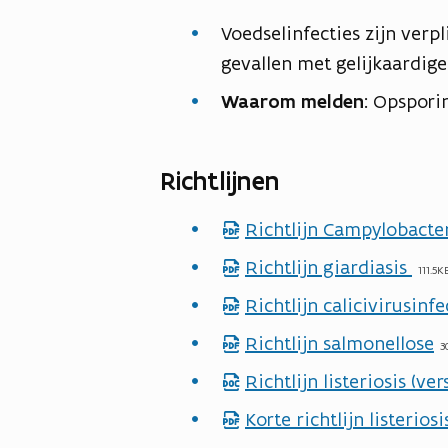
Voedselinfecties zijn ver
gevallen met gelijkaardig
Waarom melden
: Opspori
Richtlijnen
Richtlijn Campylobacte
p
d
Richtlijn giardiasis
p
111.5K
f
d
Richtlijn calicivirusinf
p
b
f
d
Richtlijn salmonellose
p
e
3
b
f
d
s
Richtlijn listeriosis (ve
d
e
b
f
t
o
s
Korte richtlijn listerios
p
e
b
a
c