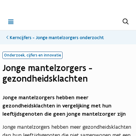
Open
Z
o
menu
e
k
Kerncijfers - Jonge mantelzorgers onderzocht
e
n
Onderzoek, cijfers en innovatie
Jonge mantelzorgers -
gezondheidsklachten
Jonge mantelzorgers hebben meer
gezondheidsklachten in vergelijking met hun
leeftijdsgenoten die geen jonge mantelzorger zijn
Jonge mantelzorgers hebben meer gezondheidsklachten
dan hun leeftijdsgenoten die niet samenwonen met een