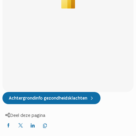
Achtergrondinfo gezondheidsklachten
Deel deze pagina
Kopieer
Delen
Delen
Delen
link
naar
op
op
op
klembord