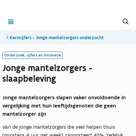
Open
Z
o
menu
e
k
Kerncijfers - Jonge mantelzorgers onderzocht
e
n
Onderzoek, cijfers en innovatie
Jonge mantelzorgers -
slaapbeleving
Jonge mantelzorgers slapen vaker onvoldoende in
vergelijking met hun leeftijdsgenoten die geen
mantelzorger zijn
Van de jonge mantelzorgers die veel helpen thuis
(minstens 4 uur per week), rapporteert 45% ‘redelijk