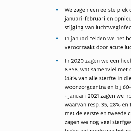
We zagen een eerste piek d
januari-februari en opni
stijging van luchtweginfec
In januari telden we het ho
veroorzaakt door acute lu
In 2020 zagen we een heel 
8.358, wat samenviel met de
(43% van alle sterfte in di
woonzorgcentra en bij 60-
- januari 2021 zagen we h
waarvan resp. 35, 28% en 
met de eerste en tweede co
zagen we nog veel sterfge
tegen het einde van het ja