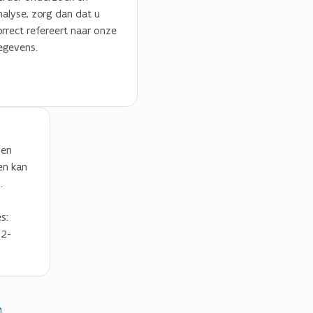
nalyse, zorg dan dat u
orrect refereert naar onze
egevens.
 en
en kan
.
s:
22-
ieer