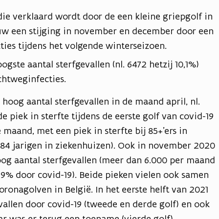
ie verklaard wordt door de een kleine griepgolf in
euw een stijging in november en december door een
ties tijdens het volgende winterseizoen.
ogste aantal sterfgevallen (nl. 6472 hetzij 10,1%)
chtweginfecties.
hoog aantal sterfgevallen in de maand april, nl.
 piek in sterfte tijdens de eerste golf van covid-19
e maand, met een piek in sterfte bij 85+’ers in
84 jarigen in ziekenhuizen). Ook in november 2020
oog aantal sterfgevallen (meer dan 6.000 per maand
19% door covid-19). Beide pieken vielen ook samen
ronagolven in België. In het eerste helft van 2021
vallen door covid-19 (tweede en derde golf) en ook
ar was er terug een toename (vierde golf).