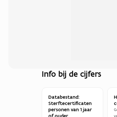
Info bij de cijfers
Databestand:
H
Sterftecertificaten
c
personen van 1 jaar
G
of ouder
v