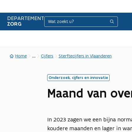
DEPARTEMENT
Zoeken
Zoeken
ZORG
...
Home
Cijfers
Sterftecijfers in Vlaanderen
Onderzoek, cijfers en innovatie
Maand van over
In 2023 zagen we een bijna normal
koudere maanden en lager in w