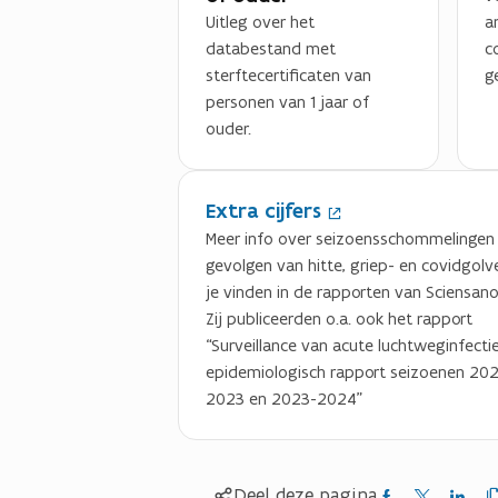
Uitleg over het
a
databestand met
c
sterftecertificaten van
g
personen van 1 jaar of
ouder.
(
Extra cijfers
O
p
Meer info over seizoensschommelingen
e
gevolgen van hitte, griep- en covidgolv
n
je vinden in de rapporten van Sciensano
t
Zij publiceerden o.a. ook het rapport
i
“Surveillance van acute luchtweginfectie
n
epidemiologisch rapport seizoenen 20
n
2023 en 2023-2024”
i
e
u
Kop
Delen
Delen
Delen
Deel deze pagina