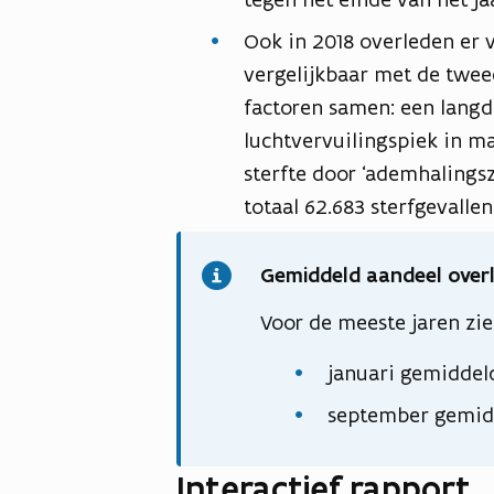
Ook in 2018 overleden er v
vergelijkbaar met de twee
factoren samen: een langd
luchtvervuilingspiek in m
sterfte door ‘ademhalingszi
totaal 62.683 sterfgevalle
Gemiddeld aandeel over
Voor de meeste jaren zi
januari gemiddeld
september gemidde
Interactief rapport