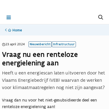
Open
Z
o
menu
e
k
Home
e
n
(opent in nieuwe tab)
(Opent in nieuw venster)
p
23 april 2024
d
Nieuwsbericht
Infrastructuur
f
Vraag nu een renteloze
b
energielening aan
e
s
Heeft u een energiescan laten uitvoeren door het
t
Vlaams Energiebedrijf (VEB) waarvan de werken
a
voor klimaatmaatregelen nog niet zijn aangevat?
n
d
Vraag dan nu voor het niet-gesubsidieerde deel een
renteloze energielening aan!