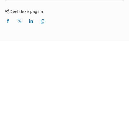
Deel deze pagina
Kopieer
Delen
Delen
Delen
link
naar
op
op
op
klembord
Facebook
X
LinkedIn
(Twitter)