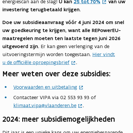
energiescan aan de slag!
U kan
25 tot 70%
van uw
investering terugbetaald krijgen
.
Doe uw subsidieaanvraag vóór 4 juni 2024 om snel
uw goedkeuring te krijgen, want alle REPowerEU-
maatregelen moeten ten laatste tegen juni 2026
uitgevoerd zijn.
Er kan geen verlenging van de
uitvoeringstermijn worden toegestaan.
Hier vindt
u de officiële oproepingsbrief
.
Meer weten over deze subsidies:
Voorwaarden en uitbetaling
Contacteer VIPA via 02 553 93 93 of
klimaat.vipa@vlaanderen.be
.
2024: meer subsidiemogelijkheden
Dit jaar is een unieke kans om uw energiebesparende