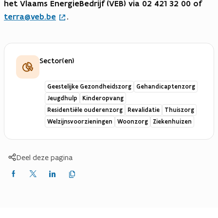
het Vlaams EnergieBedrijf (VEB) via 02 421 32 00 of
terra@veb.be
.
Sector(en)
Geestelijke Gezondheidszorg
Gehandicaptenzorg
Jeugdhulp
Kinderopvang
Residentiële ouderenzorg
Revalidatie
Thuiszorg
Welzijnsvoorzieningen
Woonzorg
Ziekenhuizen
Deel deze pagina
Kopieer
Delen
Delen
Delen
link
naar
op
op
op
klembord
Facebook
X
LinkedIn
(Twitter)