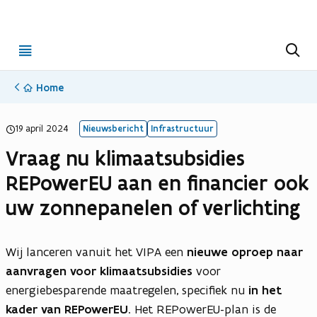
Open
Z
o
menu
e
k
Home
e
n
(opent in nieuwe tab)
(Opent in nieuw venster)
19 april 2024
Nieuwsbericht
Infrastructuur
Vraag nu klimaatsubsidies
REPowerEU aan en financier ook
uw zonnepanelen of verlichting
Wij lanceren vanuit het VIPA een
nieuwe oproep naar
aanvragen voor klimaatsubsidies
voor
energiebesparende maatregelen, specifiek nu
in het
kader van REPowerEU
. Het REPowerEU-plan is de