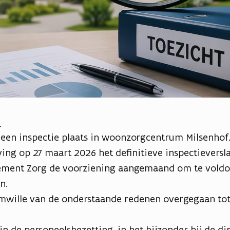
?
een inspectie plaats in woonzorgcentrum Milsenhof.
ng op 27 maart 2026 het definitieve inspectieversla
ement Zorg de voorziening aangemaand om te voldo
n.
mwille van de onderstaande redenen overgegaan tot
:
 in de personeelsbezetting, in het bijzonder bij de di