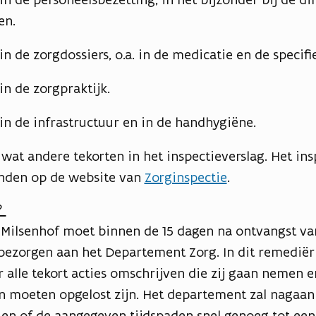
en.
 in de zorgdossiers, o.a. in de medicatie en de specif
 in de zorgpraktijk.
 in de infrastructuur en in de handhygiëne.
 wat andere tekorten in het inspectieverslag. Het ins
nden op de website van
Zorginspectie
.
?
ilsenhof moet binnen de 15 dagen na ontvangst v
bezorgen aan het Departement Zorg. In dit remediër
lle tekort acties omschrijven die zij gaan nemen en
 moeten opgelost zijn. Het departement zal nagaan 
en of de aangegeven tijdspaden snel genoeg tot een