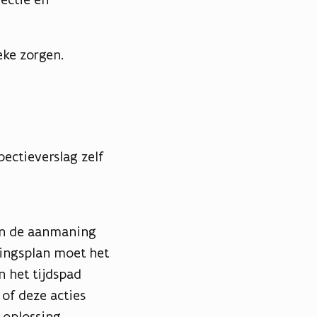
ieke zorgen.
pectieverslag zelf
an de aanmaning
ingsplan moet het
 het tijdspad
of deze acties
 oplossing