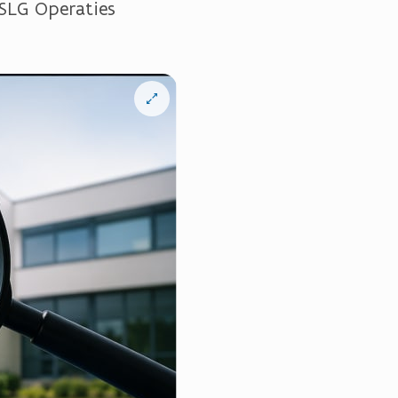
SLG Operaties
Open
vergrote
weergave