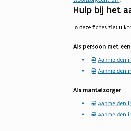
n
Hulp bij het 
d
In deze fiches ziet u ko
Als persoon met een
Aanmelden in
p
d
Aanmelden in
p
f
d
b
f
Als mantelzorger
e
b
Aanmelden in
p
s
e
d
t
Aanmelden in
p
s
f
a
d
t
b
n