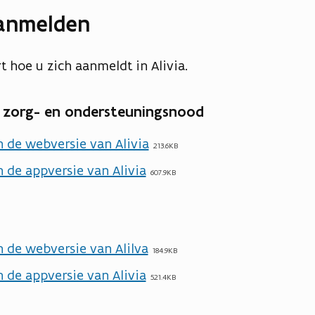
aanmelden
rt hoe u zich aanmeldt in Alivia.
 zorg- en ondersteuningsnood
 de webversie van Alivia
213.6KB
 de appversie van Alivia
607.9KB
 de webversie van Alilva
184.9KB
 de appversie van Alivia
521.4KB