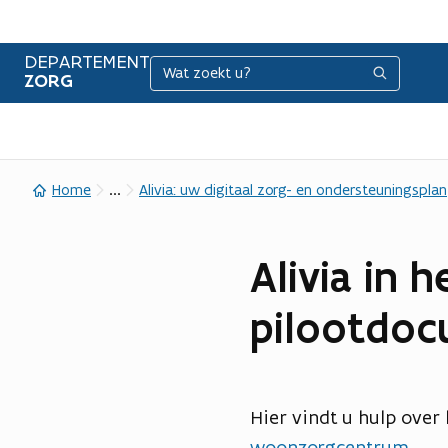
DEPARTEMENT
Zoeken
Zoeken
ZORG
...
Home
Alivia: uw digitaal zorg- en ondersteuningsplan
p
Alivia in
d
f
pilootdoc
b
e
s
t
Hier vindt u hulp over
a
woonzorgcentrum
.