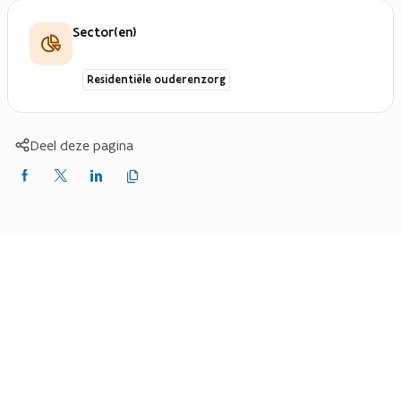
Sector(en)
Residentiële ouderenzorg
Deel deze pagina
Kopieer
Delen
Delen
Delen
link
naar
op
op
op
klembord
Facebook
X
LinkedIn
(Twitter)