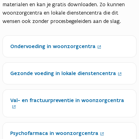
materialen en kan je gratis downloaden. Zo kunnen
woonzorgcentra en lokale dienstencentra die dit
wensen ook zonder procesbegeleiders aan de slag.
(
O
Ondervoeding in woonzorgcentra
p
e
n
(
t
O
Gezonde voeding in lokale dienstencentra
i
p
n
e
n
n
i
(
t
e
O
Val- en fractuurpreventie in woonzorgcentra
i
u
p
n
w
e
n
v
n
i
e
t
e
(
n
i
u
O
s
Psychofarmaca in woonzorgcentra
n
w
p
t