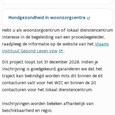
n
v
e
e
i
e
n
r
e
(
n
t
)
u
O
s
Mondgezondheid in woonzorgcentra
i
w
p
t
n
v
e
e
n
e
Hebt u als woonzorgcentrum of lokaal dienstencentrum
n
r
i
n
t
)
interesse in de begeleiding van een procesbegeleider,
e
s
i
u
raadpleeg de informatie op de website van het
Vlaams
t
n
w
e
n
Instituut Gezond Leven vzw
.
v
r
i
e
)
e
Dit project loopt tot 31 december 2028. Indien je
n
u
s
inschrijving is goedgekeurd, garanderen we dat het
w
t
v
traject kan beëindigd worden mits dit binnen de 65
e
e
r
contacturen valt voor het WZC en binnen de 20
n
)
s
contacturen voor het lokaal dienstencentrum.
t
e
Inschrijvingen worden bekeken afhankelijk van
r
)
beschikbaarheid en regio.