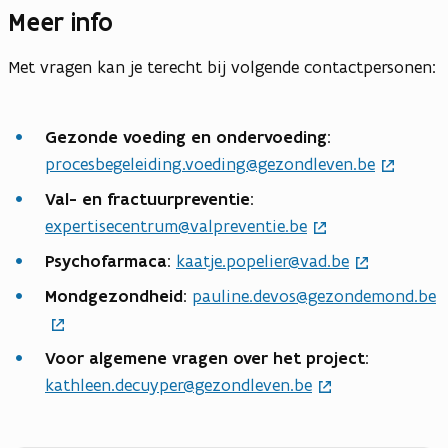
Meer info
Met vragen kan je terecht bij volgende contactpersonen:
Gezonde voeding en ondervoeding
:
procesbegeleiding.voeding@gezondleven.be
Val- en fractuurpreventie
:
expertisecentrum@valpreventie.be
Psychofarmaca
:
kaatje.popelier@vad.be
Mondgezondheid
:
pauline.devos@gezondemond.be
Voor algemene vragen over het project
:
kathleen.decuyper@gezondleven.be