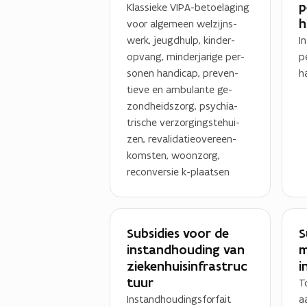
p
Klassieke VIPA-betoelaging
h
voor algemeen welzijns-
werk, jeugdhulp, kinder-
I
opvang, minderjarige per-
p
sonen handicap, preven-
h
tieve en ambulante ge-
zondheidszorg, psychia-
trische verzorgingstehui-
zen, revalidatieovereen-
komsten, woonzorg,
reconversie k-plaatsen
Subsidies voor de
S
instandhouding van
m
ziekenhuisinfrastruc
i
tuur
T
Instandhoudingsforfait
a