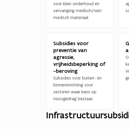
voor klein onderhoud en
a
vervanging medisch/niet-
s
medisch materiaal.
Subsidies voor
G
preventie van
a
agressie,
O
vrijheidsbeperking of
k
-beroving
V
Subsidies voor buiten- en
g
binneninrichting voor
sectoren waar kans op
risicogedrag bestaat.
Infrastructuursubsi