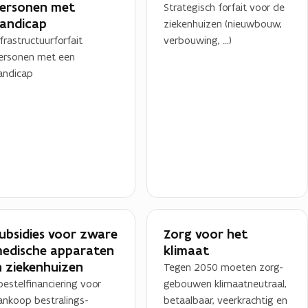
ersonen met
Strategisch forfait voor de
andicap​
ziekenhuizen (nieuwbouw,
nfrastructuurforfait
verbouwing, ...)
ersonen met een
andicap
ubsidies voor zware
Zorg voor het
edische apparaten
klimaat
n ziekenhuizen
Tegen 2050 moeten zorg-
oestelfinanciering voor
gebouwen klimaatneutraal,
ankoop bestralings-
betaalbaar, veerkrachtig en