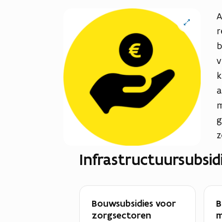
A
Open
vergrote
r
weergave
b
v
k
a
m
g
z
Infrastructuursubsid
Bouwsubsidies voor
B
zorgsectoren
m