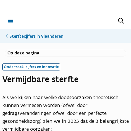
Open
Z
o
menu
e
k
Sterftecijfers in Vlaanderen
e
n
Op deze pagina
Onderzoek, cijfers en innovatie
Vermijdbare sterfte
Als we kijken naar welke doodsoorzaken theoretisch
kunnen vermeden worden (ofwel door
gedragsveranderingen ofwel door een perfecte
gezondheidszorg) zien we in 2023 dat de 3 belangrijkste
vermijdbare oorzaken: