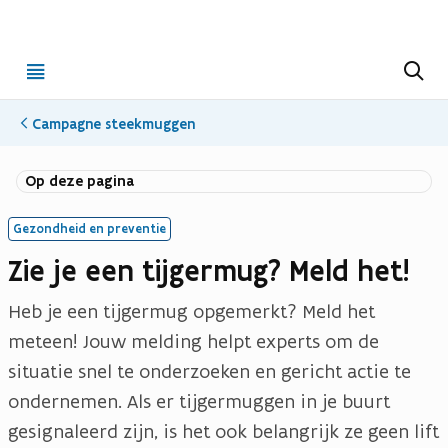
Open
Z
o
menu
e
k
Campagne steekmuggen
e
n
(opent in nieuwe tab)
(Opent in nieuw venster)
Op deze pagina
Gezondheid en preventie
Zie je een tijgermug? Meld het!
Heb je een tijgermug opgemerkt? Meld het
meteen! Jouw melding helpt experts om de
situatie snel te onderzoeken en gericht actie te
ondernemen. Als er tijgermuggen in je buurt
gesignaleerd zijn, is het ook belangrijk ze geen lift