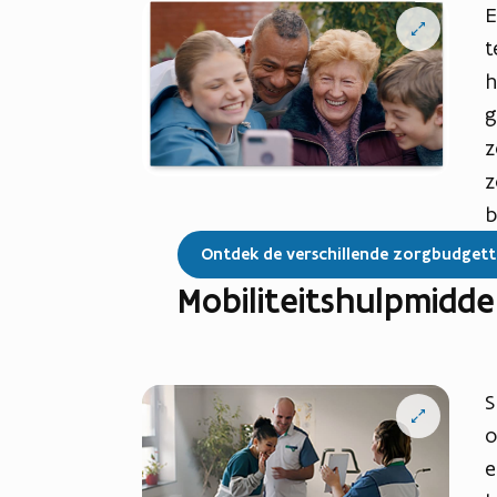
E
Open
vergrote
t
weergave
h
g
z
z
b
Ontdek de verschillende zorgbudget
Mobiliteitshulpmidde
S
Open
vergrote
o
weergave
e