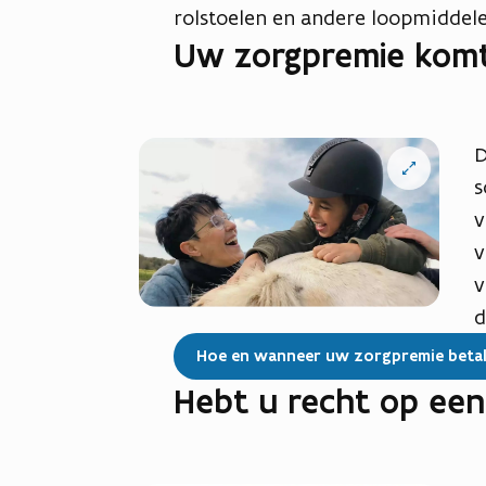
rolstoelen en andere loopmiddele
Uw zorgpremie komt
D
Open
vergrote
s
weergave
v
v
v
d
Hoe en wanneer uw zorgpremie beta
Hebt u recht op ee