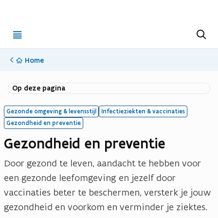
Open
Z
o
menu
e
k
Home
e
n
(opent in nieuwe tab)
(Opent in nieuw venster)
Op deze pagina
Gezonde omgeving & levensstijl
Infectieziekten & vaccinaties
Gezondheid en preventie
Gezondheid en preventie
Door gezond te leven, aandacht te hebben voor
een gezonde leefomgeving en jezelf door
vaccinaties beter te beschermen, versterk je jouw
gezondheid en voorkom en verminder je ziektes.