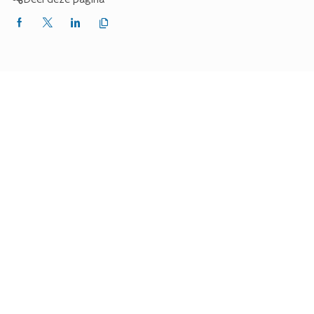
Kopieer
Delen
Delen
Delen
link
naar
op
op
op
klembord
Facebook
X
LinkedIn
(Twitter)