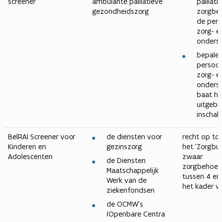
screener
ambulante palliatieve
palliati
gezondheidszorg
zorgbe
de per
zorg- e
onders
bepalen
persoo
zorg- e
onders
baat he
uitgebr
inschal
BelRAI Screener voor
de diensten voor
recht op to
Kinderen en
gezinszorg
het 'Zorgbu
Adolescenten
zwaar
de Diensten
zorgbehoev
Maatschappelijk
tussen 4 en 
Werk van de
het kader v
ziekenfondsen
de OCMW’s
(Openbare Centra