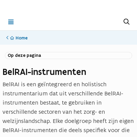
Open
Z
o
menu
e
k
Home
e
n
p
p
Op deze pagina
d
d
f
f
BelRAI-instrumenten
b
b
e
e
BelRAI is een geïntegreerd en holistisch
s
s
instrumentarium dat uit verschillende BelRAI-
t
t
instrumenten bestaat, te gebruiken in
a
a
verschillende sectoren van het zorg- en
n
n
welzijnslandschap. Elke doelgroep heeft zijn eigen
d
d
BelRAI-instrumenten die deels specifiek voor die