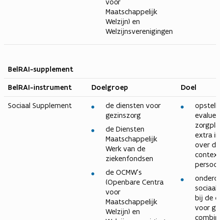
voor
Maatschappelijk
Welzijn) en
Welzijnsverenigingen
BelRAI-supplement
BelRAI-instrument
Doelgroep
Doel
Sociaal Supplement
de diensten voor
opstell
gezinszorg
evaluer
zorgpl
de Diensten
extra i
Maatschappelijk
over de
Werk van de
context
ziekenfondsen
persoo
de OCMW’s
onderde
(Openbare Centra
sociaal
voor
bij de 
Maatschappelijk
voor ge
Welzijn) en
combin