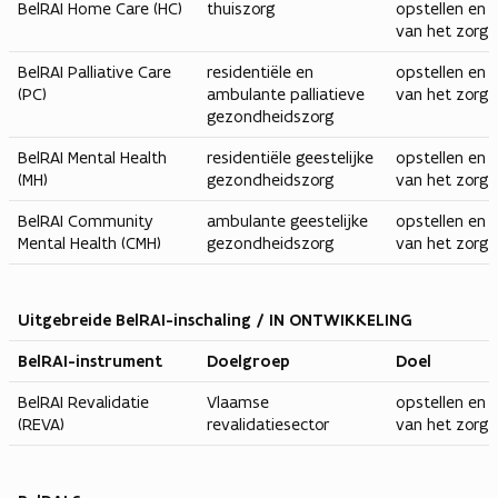
BelRAI Home Care (HC)
thuiszorg
opstellen en 
van het zorgp
BelRAI Palliative Care
residentiële en
opstellen en 
(PC)
ambulante palliatieve
van het zorgp
gezondheidszorg
BelRAI Mental Health
residentiële geestelijke
opstellen en 
(MH)
gezondheidszorg
van het zorgp
BelRAI Community
ambulante geestelijke
opstellen en 
Mental Health (CMH)
gezondheidszorg
van het zorgp
Uitgebreide BelRAI-inschaling / IN ONTWIKKELING
BelRAI-instrument
Doelgroep
Doel
BelRAI Revalidatie
Vlaamse
opstellen en 
(REVA)
revalidatiesector
van het zorgp