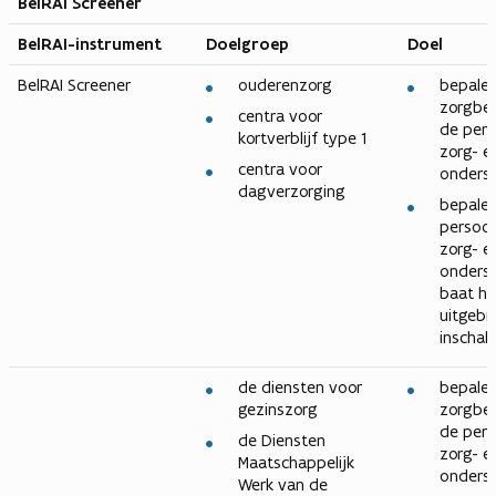
BelRAI Screener
BelRAI-instrument
Doelgroep
Doel
BelRAI Screener
ouderenzorg
bepalen
zorgbe
centra voor
de per
kortverblijf type 1
zorg- e
centra voor
onders
dagverzorging
bepalen
persoo
zorg- e
onders
baat he
uitgebr
inschal
de diensten voor
bepalen
gezinszorg
zorgbe
de per
de Diensten
zorg- e
Maatschappelijk
onders
Werk van de