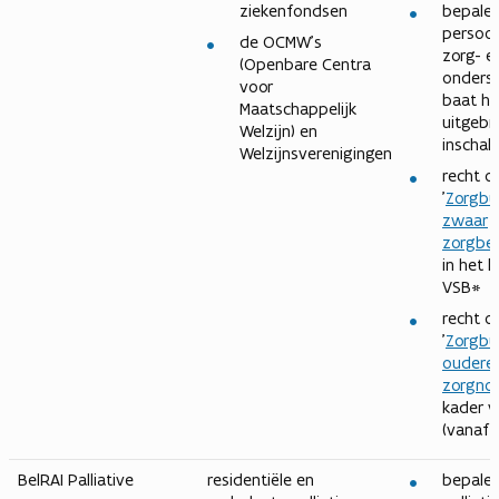
ziekenfondsen
bepalen
persoo
de OCMW’s
zorg- e
(Openbare Centra
onders
voor
baat he
Maatschappelijk
uitgebr
Welzijn) en
inschal
Welzijnsverenigingen
recht o
'
Zorgbu
zwaar
zorgbe
in het 
VSB*
recht o
'
Zorgbu
oudere
zorgno
kader 
(vanaf
BelRAI Palliative
residentiële en
bepalen