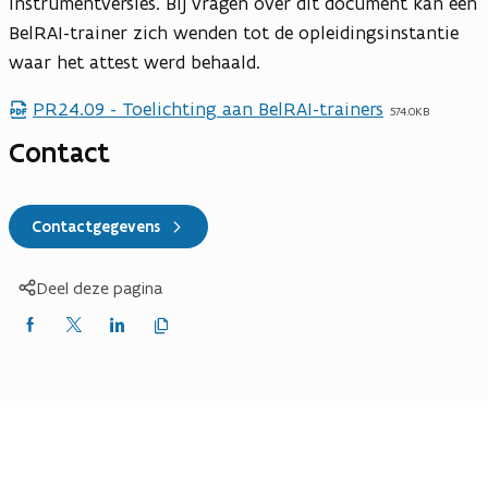
instrumentversies. Bij vragen over dit document kan een
BelRAI-trainer zich wenden tot de opleidingsinstantie
waar het attest werd behaald.
PR24.09 - Toelichting aan BelRAI-trainers
574.0KB
Contact
Contactgegevens
Deel deze pagina
Kopieer
Delen
Delen
Delen
link
naar
op
op
op
klembord
Facebook
X
LinkedIn
(Twitter)