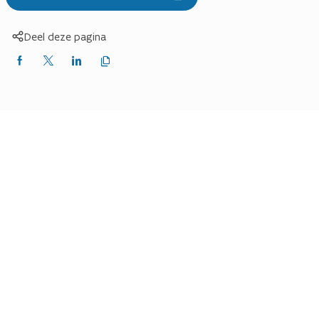
Deel deze pagina
Kopieer
Delen
Delen
Delen
link
naar
op
op
op
klembord
Facebook
X
LinkedIn
(Twitter)