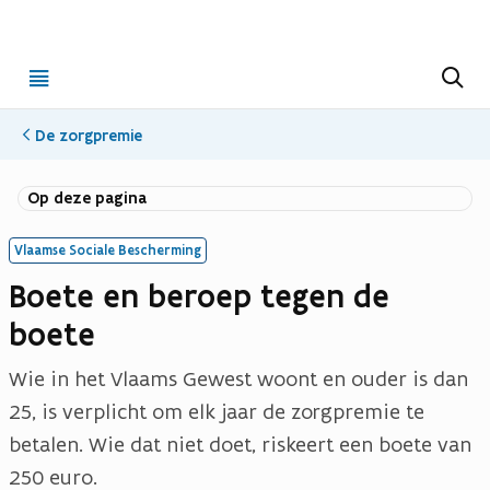
Open
Z
o
menu
e
k
De zorgpremie
e
n
(opent in nieuwe tab)
(Opent in nieuw venster)
(opent in nieuwe tab)
(Opent in nieuw venster)
(opent in nieuwe tab)
(Opent in nieuw venster)
Op deze pagina
Vlaamse Sociale Bescherming
Boete en beroep tegen de
boete
Wie in het Vlaams Gewest woont en ouder is dan
25, is verplicht om elk jaar de zorgpremie te
betalen. Wie dat niet doet, riskeert een boete van
250 euro.