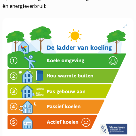
én energieverbruik.
Open
vergrote
weergav