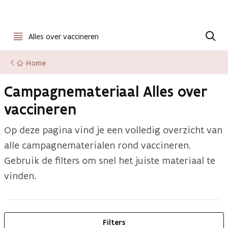
Open
Z
o
Alles over vaccineren
menu
e
k
Home
e
n
Campagnemateriaal Alles over
vaccineren
Op deze pagina vind je een volledig overzicht van
alle campagnematerialen rond vaccineren.
Gebruik de filters om snel het juiste materiaal te
vinden.
Filters