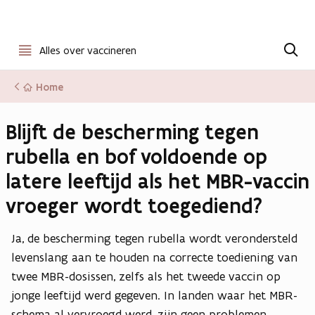
Open
Z
o
Alles over vaccineren
menu
e
k
Home
e
n
Blijft de bescherming tegen
rubella en bof voldoende op
latere leeftijd als het MBR-vaccin
vroeger wordt toegediend?
Ja, de bescherming tegen rubella wordt verondersteld
levenslang aan te houden na correcte toediening van
twee MBR-dosissen, zelfs als het tweede vaccin op
jonge leeftijd werd gegeven. In landen waar het MBR-
schema al vervroegd werd, zijn geen problemen