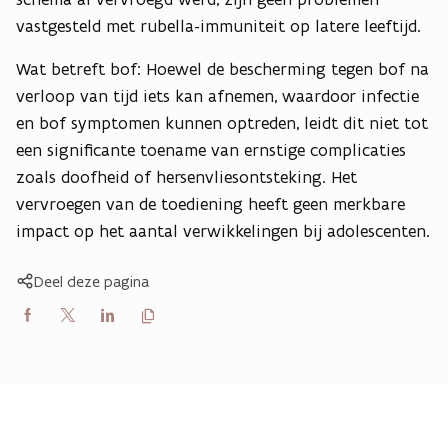
vastgesteld met rubella-immuniteit op latere leeftijd.
Wat betreft bof: Hoewel de bescherming tegen bof na
verloop van tijd iets kan afnemen, waardoor infectie
en bof symptomen kunnen optreden, leidt dit niet tot
een significante toename van ernstige complicaties
zoals doofheid of hersenvliesontsteking. Het
vervroegen van de toediening heeft geen merkbare
impact op het aantal verwikkelingen bij adolescenten.
Deel deze pagina
Kopieer
Delen
Delen
Delen
link
naar
op
op
op
klembord
Facebook
X
LinkedIn
(Twitter)