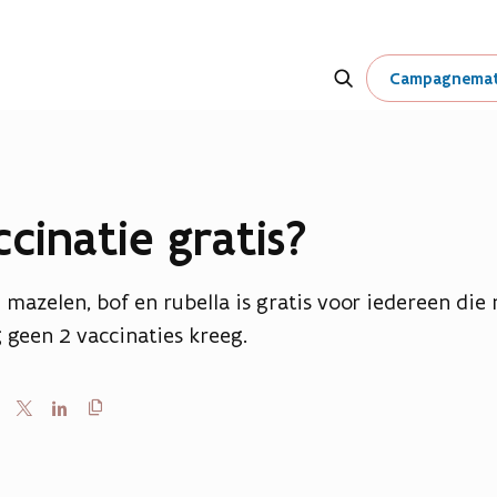
Zoeken
Campagnemat
ccinatie gratis?
n mazelen, bof en rubella is gratis voor iedereen die
geen 2 vaccinaties kreeg.
Kopieer
en
Delen
Delen
link
naar
op
op
klembord
ebook
X
LinkedIn
(Twitter)