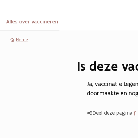
Alles over vaccineren
Home
Is deze va
Ja, vaccinatie tege
doormaakte en nog 
Del
Deel deze pagina
op
Fac