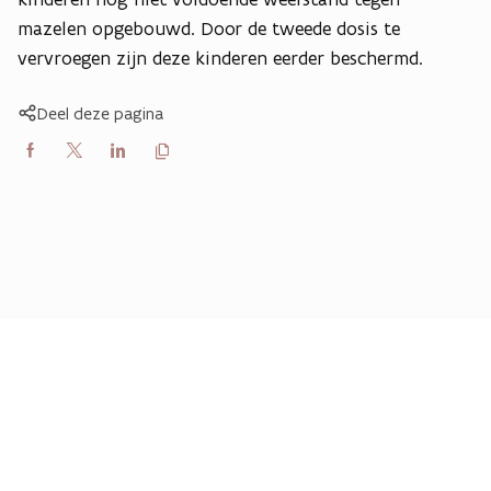
mazelen opgebouwd. Door de tweede dosis te
vervroegen zijn deze kinderen eerder beschermd.
Deel deze pagina
Kopieer
Delen
Delen
Delen
link
naar
op
op
op
klembord
Facebook
X
LinkedIn
(Twitter)