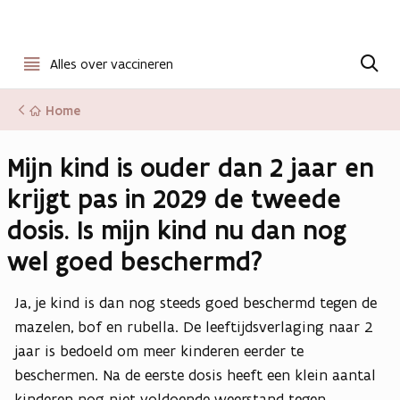
Open
Z
o
Alles over vaccineren
menu
e
k
Home
e
n
Mijn kind is ouder dan 2 jaar en
krijgt pas in 2029 de tweede
dosis. Is mijn kind nu dan nog
wel goed beschermd?
Ja, je kind is dan nog steeds goed beschermd tegen de
mazelen, bof en rubella. De leeftijdsverlaging naar 2
jaar is bedoeld om meer kinderen eerder te
beschermen. Na de eerste dosis heeft een klein aantal
kinderen nog niet voldoende weerstand tegen