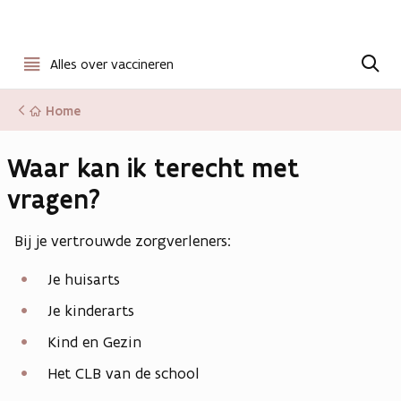
Open
Z
o
Alles over vaccineren
menu
e
k
Home
e
n
Waar kan ik terecht met
vragen?
Bij je vertrouwde zorgverleners:
Je huisarts
Je kinderarts
Kind en Gezin
Het CLB van de school