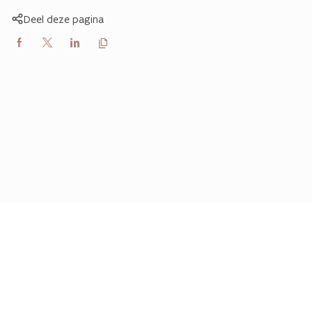
Deel deze pagina
Kopieer
Delen
Delen
Delen
link
naar
op
op
op
klembord
Facebook
X
LinkedIn
(Twitter)