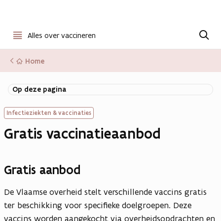
Open
Z
o
Alles over vaccineren
menu
e
k
Home
e
n
Op deze pagina
Infectieziekten & vaccinaties
Gratis vaccinatieaanbod
Gratis aanbod
De Vlaamse overheid stelt verschillende vaccins gratis
ter beschikking voor specifieke doelgroepen. Deze
vaccins worden aangekocht via overheidsopdrachten en