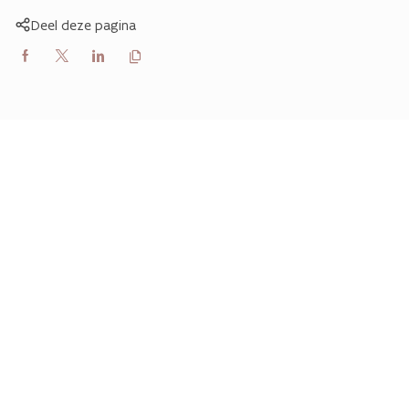
Deel deze pagina
Kopieer
Delen
Delen
Delen
link
naar
op
op
op
klembord
Facebook
X
LinkedIn
(Twitter)