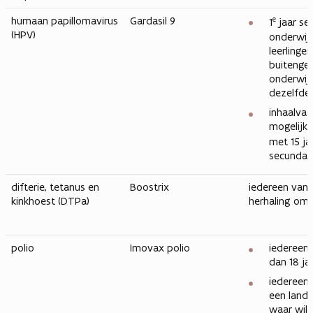
humaan papillomavirus
Gardasil 9
e
1
jaar se
(HPV)
onderwij
leerlingen
buiteng
onderwij
dezelfde 
inhaalvac
mogelijk 
met 15 ja
secundai
difterie, tetanus en
Boostrix
iedereen vanaf
kinkhoest (DTPa)
herhaling om 
polio
Imovax polio
iedereen 
dan 18 ja
iedereen 
een land
waar wil