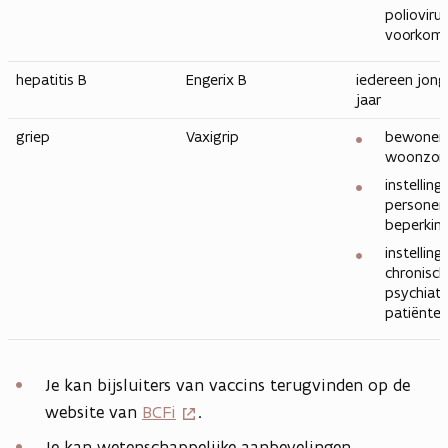
polioviru
voorkom
hepatitis B
Engerix B
iedereen jong
jaar
griep
Vaxigrip
bewoners
woonzorg
instelling
personen
beperkin
instelling
chronisch
psychiatr
patiënte
Je kan bijsluiters van vaccins terugvinden op de
website van
BCFi
.
Je kan wetenschappelijke aanbevelingen