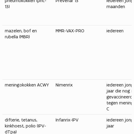
pneumokokken (pnc-
Prevenar 13
iedereen jong
13)
maanden
mazelen, bof en
MMR-VAX-PRO
iedereen
rubella (MBR)
meningokokken ACWY
Nimenrix
iedereen jong
jaar die nog n
gevaccineerd
tegen menin
C
difterie, tetanus,
Infanrix-IPV
iedereen jong
kinkhoest, polio (IPV-
jaar
dTpa)