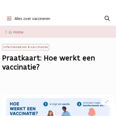
Open
Z
o
Alles over vaccineren
menu
e
k
Home
e
n
Infectieziekten & vaccinaties
Praatkaart: Hoe werkt een
vaccinatie?
Open
vergrote
weergav