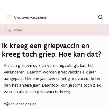
Open
Z
o
Alles over vaccineren
menu
e
k
Home
e
n
Ik kreeg een griepvaccin en
kreeg toch griep. Hoe kan dat?
Als een griepvirus zich vermenigvuldigt, kan het
veranderen. Daarom worden griepvaccins elk jaar
aangepast. Het ene jaar werkt het griepvaccin beter
dan het andere jaar. Daardoor kun je soms toch ziek
worden als je een griepvaccin kreeg.
Deel deze pagina
Kopieer