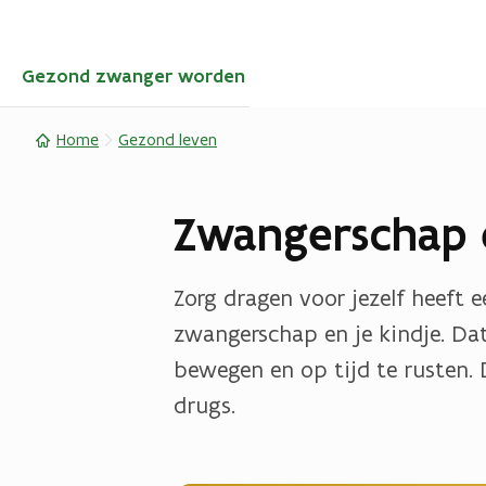
(opent in nieuwe tab)
(Opent in nieuw venster)
Gezond zwanger worden
Home
Gezond leven
Zwangerschap en
Zorg dragen voor jezelf heeft e
zwangerschap en je kindje. Dat
bewegen en op tijd te rusten. 
drugs.