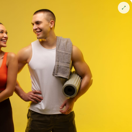
Open
vergro
weerga