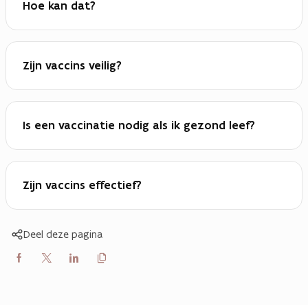
Hoe kan dat?
Zijn vaccins veilig?
Is een vaccinatie nodig als ik gezond leef?
Zijn vaccins effectief?
Deel deze pagina
Kopieer
Delen
Delen
Delen
link
naar
op
op
op
klembord
Facebook
X
LinkedIn
(Twitter)