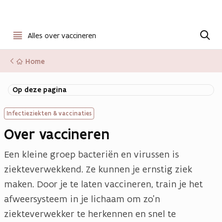
Open
Z
o
Alles over vaccineren
menu
e
k
Home
e
n
Op deze pagina
Infectieziekten & vaccinaties
Over vaccineren
Een kleine groep bacteriën en virussen is
ziekteverwekkend. Ze kunnen je ernstig ziek
maken. Door je te laten vaccineren, train je het
afweersysteem in je lichaam om zo’n
ziekteverwekker te herkennen en snel te