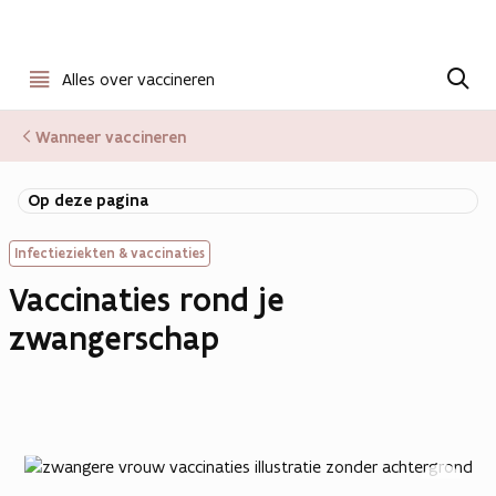
Open
Z
o
Alles over vaccineren
menu
e
k
Wanneer vaccineren
e
n
Op deze pagina
Infectieziekten & vaccinaties
Vaccinaties rond je
zwangerschap
Open
vergrote