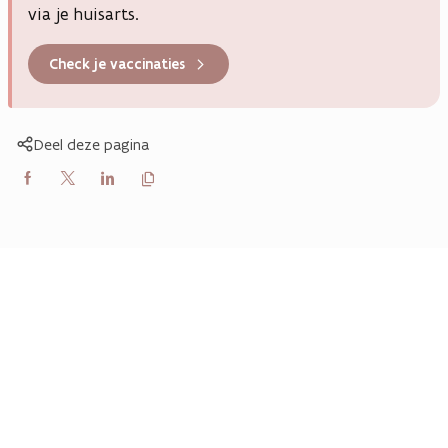
via je huisarts.
Check je vaccinaties
Deel deze pagina
Kopieer
Delen
Delen
Delen
link
naar
op
op
op
klembord
Facebook
X
LinkedIn
(Twitter)