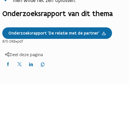
men wilde het zelf oplossen.
Onderzoeksrapport van dit thema
Onderzoeksrapport 'De relatie met de partner'
870.0KB
•
pdf
Deel deze pagina
Kopieer
Delen
Delen
Delen
link
naar
op
op
op
klembord
Facebook
X
LinkedIn
(Twitter)