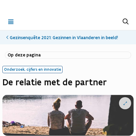
Open
Z
o
menu
e
k
Gezinsenquête 2021: Gezinnen in Vlaanderen in beeld!
e
n
Op deze pagina
Onderzoek, cijfers en innovatie
De relatie met de partner
Open
vergrote
weergav