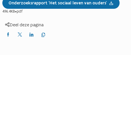
Onderzoeksrapport 'Het sociaal leven van ouders'
496.4KB
•
pdf
Deel deze pagina
Kopieer
Delen
Delen
Delen
link
naar
op
op
op
klembord
Facebook
X
LinkedIn
(Twitter)