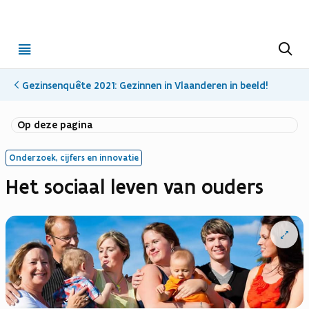
Open
Z
o
menu
e
k
Gezinsenquête 2021: Gezinnen in Vlaanderen in beeld!
e
n
Op deze pagina
Onderzoek, cijfers en innovatie
Het sociaal leven van ouders
Open
vergrote
weergav